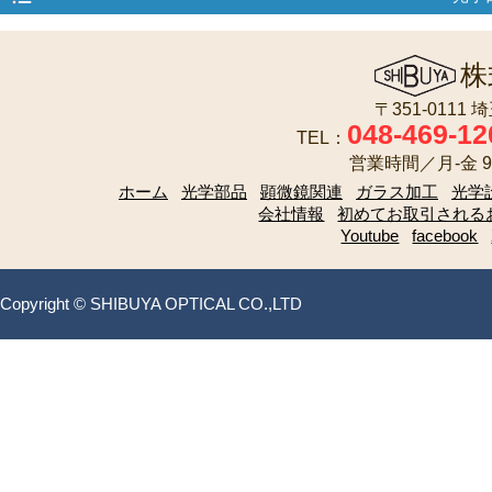
株
〒351-0111
048-469-12
TEL：
営業時間／月-金 9:
ホーム
光学部品
顕微鏡関連
ガラス加工
光学
会社情報
初めてお取引される
Youtube
facebook
Copyright © SHIBUYA OPTICAL CO.,LTD