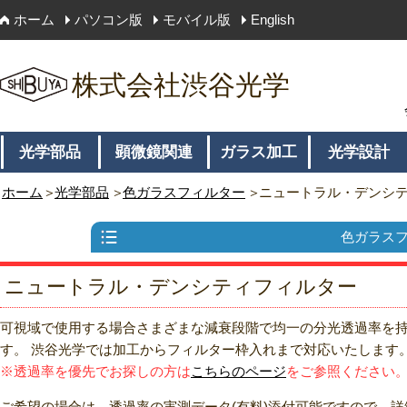
ホーム
パソコン版
モバイル版
English
株式会社渋谷光学
光学部品
顕微鏡関連
ガラス加工
光学設計
ホーム
光学部品
色ガラスフィルター
ニュートラル・デンシ
色ガラス
ニュートラル・デンシティフィルター
可視域で使用する場合さまざまな減衰段階で均一の分光透過率を持
す。 渋谷光学では加工からフィルター枠入れまで対応いたします
※透過率を優先でお探しの方は
こちらのページ
をご参照ください
ご希望の場合は、透過率の実測データ(有料)添付可能ですので、詳細