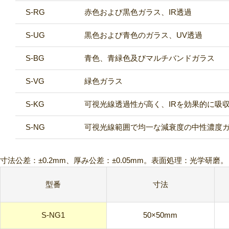
S-RG
赤色および黒色ガラス、IR透過
S-UG
黒色および青色のガラス、UV透過
S-BG
青色、青緑色及びマルチバンドガラス
S-VG
緑色ガラス
S-KG
可視光線透過性が高く、IRを効果的に吸
S-NG
可視光線範囲で均一な減衰度の中性濃度
寸法公差：±0.2mm、厚み公差：±0.05mm。表面処理：光学研磨。
型番
寸法
S-NG1
50×50mm