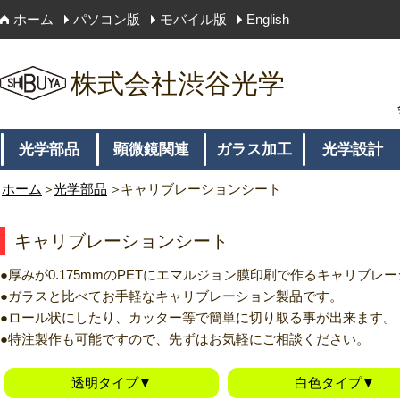
ホーム
パソコン版
モバイル版
English
株式会社渋谷光学
光学部品
顕微鏡関連
ガラス加工
光学設計
ホーム
光学部品
キャリブレーションシート
キャリブレーションシート
厚みが0.175mmのPETにエマルジョン膜印刷で作るキャリブレ
ガラスと比べてお手軽なキャリブレーション製品です。
ロール状にしたり、カッター等で簡単に切り取る事が出来ます。
特注製作も可能ですので、先ずはお気軽にご相談ください。
透明タイプ▼
白色タイプ▼