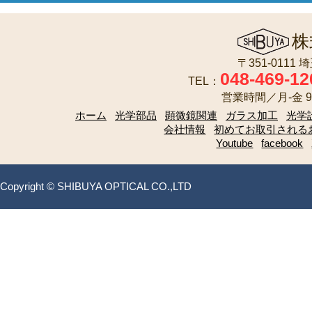
株
〒351-0111
048-469-12
TEL：
営業時間／月-金 9:
ホーム
光学部品
顕微鏡関連
ガラス加工
光学
会社情報
初めてお取引される
Youtube
facebook
Copyright © SHIBUYA OPTICAL CO.,LTD