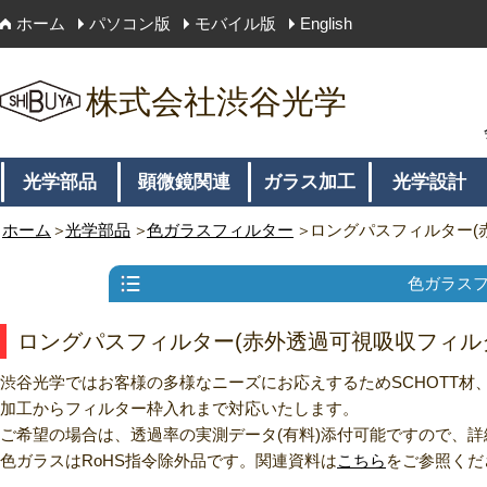
ホーム
パソコン版
モバイル版
English
株式会社渋谷光学
光学部品
顕微鏡関連
ガラス加工
光学設計
ホーム
光学部品
色ガラスフィルター
ロングパスフィルター(
色ガラス
ロングパスフィルター(赤外透過可視吸収フィル
渋谷光学ではお客様の多様なニーズにお応えするためSCHOTT材
加工からフィルター枠入れまで対応いたします。
ご希望の場合は、透過率の実測データ(有料)添付可能ですので、詳細
色ガラスはRoHS指令除外品です。関連資料は
こちら
をご参照くだ