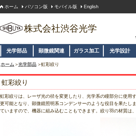
ホーム
パソコン版
モバイル版
English
株式会社渋谷光学
光学部品
顕微鏡関連
ガラス加工
光学設計
ホーム
光学部品
虹彩絞り
虹彩絞り
虹彩絞りは、レーザ光の径を変更したり、光学系の瞳部分に使用
更可能となり、顕微鏡照明系コンデンサーのような役目を果たしま
ていますので、機器に組み込むこともできます。絞り羽の材質は