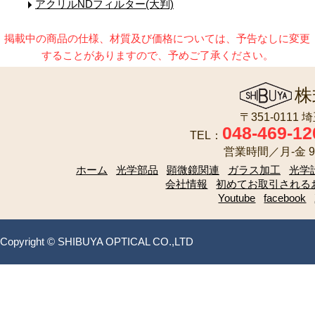
アクリルNDフィルター(大判)
掲載中の商品の仕様、材質及び価格については、予告なしに変更
することがありますので、予めご了承ください。
株
〒351-0111
048-469-12
TEL：
営業時間／月-金 9:
ホーム
光学部品
顕微鏡関連
ガラス加工
光学
会社情報
初めてお取引される
Youtube
facebook
Copyright © SHIBUYA OPTICAL CO.,LTD