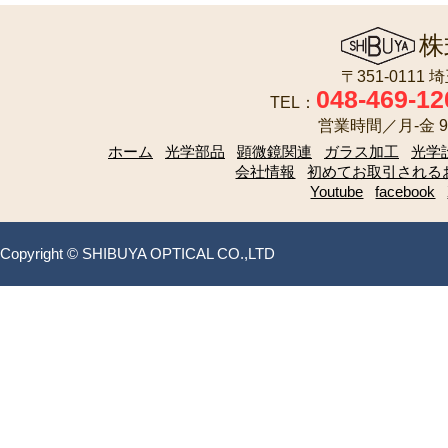
株
〒351-0111
048-469-12
TEL：
営業時間／月-金 9:
ホーム
光学部品
顕微鏡関連
ガラス加工
光学
会社情報
初めてお取引される
Youtube
facebook
Copyright © SHIBUYA OPTICAL CO.,LTD