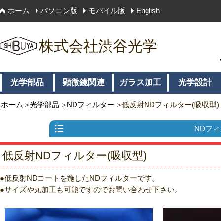
ホーム
パソコン版
モバイル版
English
株式会社渋谷光学
光学部品
顕微鏡関連
ガラス加工
光学設計
ホーム
光学部品
NDフィルター
低反射NDフィルター(吸収型)
NDフ
低反射NDフィルター(吸収型)
低反射NDコートを施したNDフィルターです。
サイズや丸加工も可能ですのでお問い合わせ下さい。